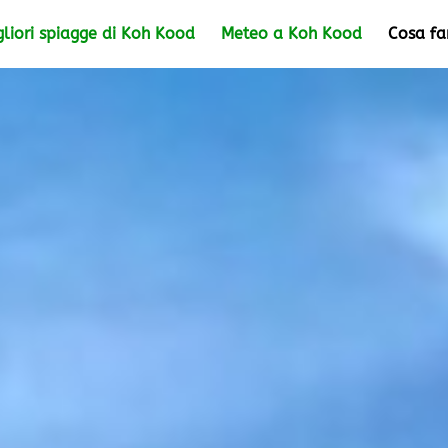
gliori spiagge di Koh Kood
Meteo a Koh Kood
Cosa fa